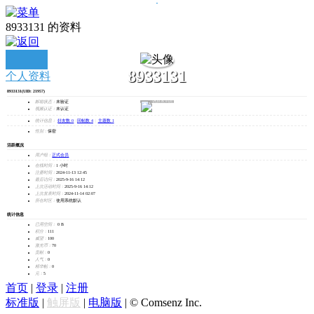
8933131 的资料
8933131
个人资料
8933131
(UID: 21957)
发消息
邮箱状态：
未验证
视频认证：
未认证
统计信息：
好友数 0
|
回帖数 4
|
主题数 1
性别：
保密
活跃概况
用户组：
正式会员
在线时间：
1 小时
注册时间：
2024-11-13 12:45
最后访问：
2025-9-16 14:12
上次活动时间：
2025-9-16 14:12
上次发表时间：
2024-11-14 02:07
所在时区：
使用系统默认
统计信息
已用空间：
0 B
积分：
111
威望：
100
激光币：
70
贡献：
0
人气：
0
精华帖：
0
元：
5
首页
|
登录
|
注册
标准版
|
触屏版
|
电脑版
|
© Comsenz Inc.