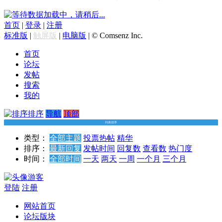
数据加载中，请稍后...
首页
|
登录
|
注册
标准版
|
触屏版
|
电脑版
|
© Comsenz Inc.
首页
论坛
发帖
搜索
我的
排序
导航
顶部
列表排序
类型：
全部主题
投票
热帖
精华
排序：
最新回复
发帖时间
回复数
查看数
热门度
时间：
全部时间
一天
两天
一周
一个月
三个月
游客
登陆
注册
网站首页
论坛版块