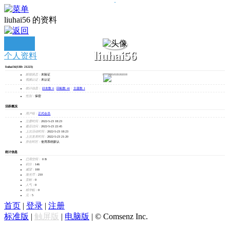
liuhai56 的资料
liuhai56
个人资料
liuhai56
(UID: 21223)
发消息
邮箱状态：
未验证
视频认证：
未认证
统计信息：
好友数 0
|
回帖数 40
|
主题数 1
性别：
保密
活跃概况
用户组：
正式会员
注册时间：
2022-5-23 18:23
最后访问：
2022-5-23 22:45
上次活动时间：
2022-5-23 18:23
上次发表时间：
2022-5-23 21:20
所在时区：
使用系统默认
统计信息
已用空间：
0 B
积分：
146
威望：
100
激光币：
210
贡献：
0
人气：
0
精华帖：
0
元：
5
首页
|
登录
|
注册
标准版
|
触屏版
|
电脑版
|
© Comsenz Inc.