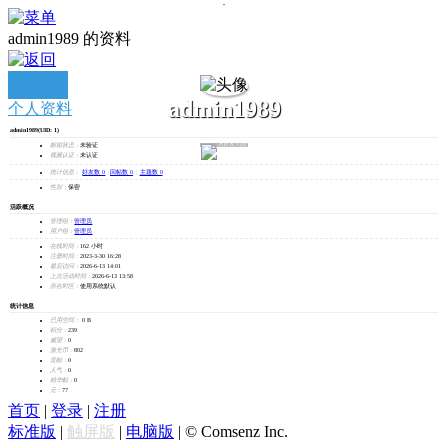
admin1989 的资料
admin1989
个人资料
admin1989
(UID: 1)
发消息
邮箱状态：
未验证
视频认证：
未认证
统计信息：
好友数 0
|
回帖数 0
|
主题数 0
性别：
保密
活跃概况
管理组：
管理员
用户组：
管理员
在线时间：
162 小时
注册时间：
2023-3-30 16:28
最后访问：
2026-6-13 14:01
上次活动时间：
2026-6-13 13:58
所在时区：
使用系统默认
统计信息
已用空间：
0 B
积分：
239
威望：
0
激光币：
802
贡献：
0
人气：
0
精华帖：
0
元：
77
首页
|
登录
|
注册
标准版
|
触屏版
|
电脑版
|
© Comsenz Inc.