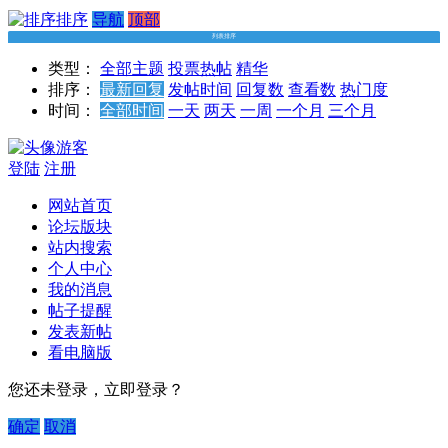
排序
导航
顶部
列表排序
类型：
全部主题
投票
热帖
精华
排序：
最新回复
发帖时间
回复数
查看数
热门度
时间：
全部时间
一天
两天
一周
一个月
三个月
游客
登陆
注册
网站首页
论坛版块
站内搜索
个人中心
我的消息
帖子提醒
发表新帖
看电脑版
您还未登录，立即登录？
确定
取消